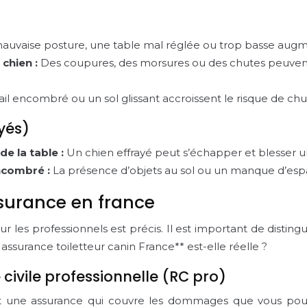
uvaise posture, une table mal réglée ou trop basse augm
chien :
Des coupures, des morsures ou des chutes peuvent 
l encombré ou un sol glissant accroissent le risque de chut
oyés)
e la table :
Un chien effrayé peut s’échapper et blesser u
encombré :
La présence d’objets au sol ou un manque d’esp
ssurance en france
ur les professionnels est précis. Il est important de distin
ssurance toiletteur canin France** est-elle réelle ?
 civile professionnelle (RC pro)
est une assurance qui couvre les dommages que vous pourr