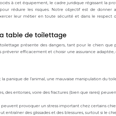
ciés à cet équipement, le cadre juridique régissant la prof
ur réduire les risques. Notre objectif est de donner aux
xercer leur métier en toute sécurité et dans le respect de 
a table de toilettage
 de toilettage présente des dangers, tant pour le chien que
prévenir efficacement et choisir une assurance adaptée, gar
t la panique de l’animal, une mauvaise manipulation du toile
, des entorses, voire des fractures (bien que rares) peuv
n peuvent provoquer un stress important chez certains chien
 entraîner des glissades et des blessures, surtout si le chie