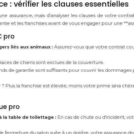
: vérifier les clauses essentielles
une assurance, mais d’analyser les clauses de votre contrat
arantie et les franchises avant de vous engager pour une **as
C pro
gers liés aux animaux :
Assurez-vous que votre contrat couvr
s races de chiens sont exclues de la couverture.
onds de garantie sont suffisants pour couvrir les dommages po
e ? Plus la franchise est élevée, moins votre prime sera chè
que pro
a table de toilettage :
En cas de chute ou d’incident, vot
e fermeture du salon suite à un sinistre, votre assurance d