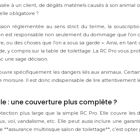
ausée à un client, de dégâts matériels causés à son animal o
-elle obligatoire ?
ession réglementée au sens strict du terme, la souscrip
 « l’on est responsable non seulement du dommage que l’on c
e, ou des choses que l’on a sous sa garde ». Ainsi, en ta
e, y compris sur la table de toilettage. La RC Pro vous pr
nc une sage décision.
 couvre spécifiquement les dangers liés aux animaux. Certa
morsure. Il est donc indispensable de lire attentivement les
le : une couverture plus complète ?
rotection plus large que la simple RC Pro. Elle couvre l
ux, vol, vandalisme, etc. Elle peut aussi inclure une garan
ne **assurance multirisque salon de toilettage**, c’est opte