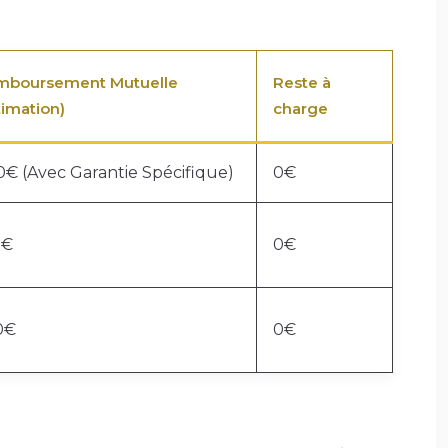
mboursement Mutuelle
Reste à
timation)
charge
€ (Avec Garantie Spécifique)
0€
0€
0€
0€
0€