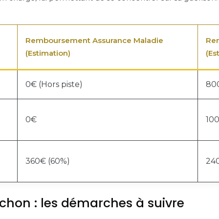
Remboursement Assurance Maladie
Re
(Estimation)
(Es
0€ (Hors piste)
800
0€
10
360€ (60%)
24
uchon : les démarches à suivre