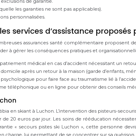
 exclusions de garantie.
quelle les garanties ne sont pas applicables).
ions personnalisées.
es services d’assistance proposés 
breuses assurances santé complémentaire proposent des se
der à gérer les conséquences pratiques et organisationnell
patriement médical en cas d’accident nécessitant un retour a
à domicile après un retour à la maison (garde d’enfants, mén
psychologique pour faire face au traumatisme lié à l’accide
e téléphonique ou en ligne pour obtenir des conseils médi
luchon
ibia en skiant à Luchon. L’intervention des pisteurs-secou
lier de 20 euros par jour. Les soins de rééducation nécessi
ntie « secours pistes ski Luchon », cette personne devra
en charge, lui permettant de se concentrer sur sa guérison.