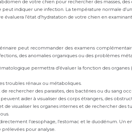
l’abdomen de votre chien pour rechercher des masses, des 
peut indiquer une infection. La température normale d’un c
re évaluera l’état d’hydratation de votre chien en examinan
vétérinaire peut recommander des examens complémentaires p
nfections, des anomalies organiques ou des problèmes méta
matologique permettra d’évaluer la fonction des organes (r
des troubles rénaux ou métaboliques.
de rechercher des parasites, des bactéries ou du sang occu
 peuvent aider à visualiser des corps étrangers, des obstruc
 de visualiser les organes internes et de rechercher des tu
mous.
 directement l’œsophage, l’estomac et le duodénum. Un end
e prélevées pour analyse.