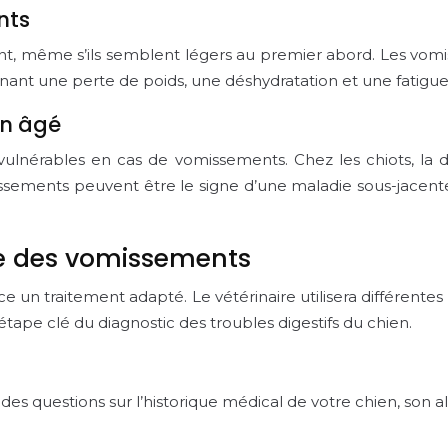
nts
nt, même s’ils semblent légers au premier abord. Les vom
aînant une perte de poids, une déshydratation et une fatigu
en âgé
 vulnérables en cas de vomissements. Chez les chiots, la 
ssements peuvent être le signe d’une maladie sous-jacente
se des vomissements
ce un traitement adapté. Le vétérinaire utilisera différent
pe clé du diagnostic des troubles digestifs du chien.
des questions sur l’historique médical de votre chien, son a