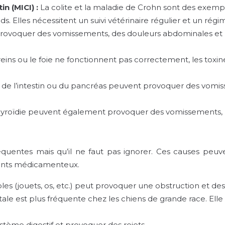
in (MICI) :
La colite et la maladie de Crohn sont des exem
. Elles nécessitent un suivi vétérinaire régulier et un régi
rovoquer des vomissements, des douleurs abdominales et un
reins ou le foie ne fonctionnent pas correctement, les toxi
 de l’intestin ou du pancréas peuvent provoquer des vomi
thyroïdie peuvent également provoquer des vomissements
équentes mais qu’il ne faut pas ignorer. Ces causes peuv
ments médicamenteux.
ibles (jouets, os, etc.) peut provoquer une obstruction et d
tale est plus fréquente chez les chiens de grande race. Ell
stème digestif et provoquer des rejets.