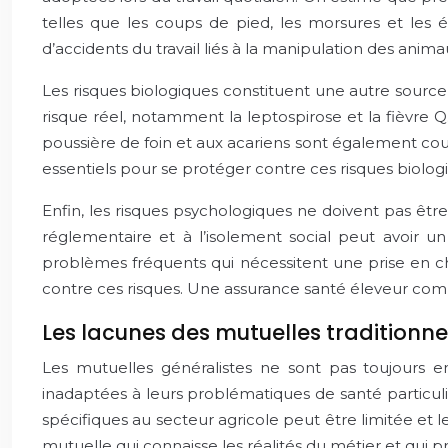
telles que les coups de pied, les morsures et les
d’accidents du travail liés à la manipulation des anima
Les risques biologiques constituent une autre sourc
risque réel, notamment la leptospirose et la fièvre Q
poussière de foin et aux acariens sont également cou
essentiels pour se protéger contre ces risques biolog
Enfin, les risques psychologiques ne doivent pas être né
réglementaire et à l’isolement social peut avoir un
problèmes fréquents qui nécessitent une prise en cha
contre ces risques. Une assurance santé éleveur comp
Les lacunes des mutuelles traditionnel
Les mutuelles généralistes ne sont pas toujours 
inadaptées à leurs problématiques de santé particuliè
spécifiques au secteur agricole peut être limitée et l
mutuelle qui connaisse les réalités du métier et qui 