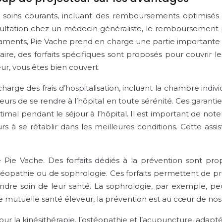
soins courants, incluant des remboursements optimisés 
sultation chez un médecin généraliste, le remboursement p
ments, Pie Vache prend en charge une partie importante d
e, des forfaits spécifiques sont proposés pour couvrir les 
ur, vous êtes bien couvert.
 charge des frais d’hospitalisation, incluant la chambre indi
rs de se rendre à l’hôpital en toute sérénité. Ces garanti
ptimal pendant le séjour à l’hôpital. Il est important de 
eurs à se rétablir dans les meilleures conditions. Cette a
 Pie Vache. Des forfaits dédiés à la prévention sont pr
stéopathie ou de sophrologie. Ces forfaits permettent de 
rendre soin de leur santé. La sophrologie, par exemple, peu
re mutuelle santé éleveur, la prévention est au cœur de no
pour la kinésithérapie, l’ostéopathie et l’acupuncture, adap