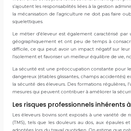
s’ajoutent les responsabilités liées à la gestion admini
la mécanisation de l’agriculture ne doit pas faire o
squelettiques.
Le métier d’éleveur est également caractérisé par un
géographiquement et ont peu de temps à consacrer aux
difficile, ce qui peut avoir un impact négatif sur le
l’isolement et favoriser un meilleur équilibre de vie
La sécurité est une préoccupation constante pour les é
dangereux (étables glissantes, champs accidentés) expo
la sécurité des éleveurs. Des formations régulières, 
mesures qui peuvent contribuer à améliorer la sécuri
Les risques professionnels inhérents 
Les éleveurs bovins sont exposés à une variété de r
(TMS), tels que les douleurs au dos, aux épaules et
adoptées lors du travail quotidien. On estime que prè