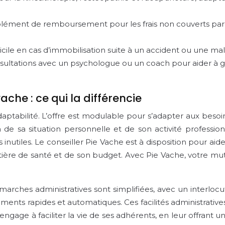
ément de remboursement pour les frais non couverts par la 
cile en cas d’immobilisation suite à un accident ou une mala
ultations avec un psychologue ou un coach pour aider à gére
che : ce qui la différencie
aptabilité. L’offre est modulable pour s’adapter aux besoi
on de sa situation personnelle et de son activité profess
nutiles. Le conseiller Pie Vache est à disposition pour aid
ère de santé et de son budget. Avec Pie Vache, votre mutue
émarches administratives sont simplifiées, avec un interloc
ents rapides et automatiques. Ces facilités administrati
s’engage à faciliter la vie de ses adhérents, en leur offran