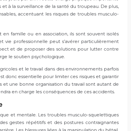
ts et à la surveillance de la santé du troupeau. De plus,
ensables, accentuant les risques de troubles musculo-
en famille ou en association, ils sont souvent isolés
et vie professionnelle peut s’avérer particulièrement
aspect et de proposer des solutions pour lutter contre
arge le soutien psychologique.
agricoles et le travail dans des environnements parfois
t donc essentielle pour limiter ces risques et garantir
és et une bonne organisation du travail sont autant de
rendra en charge les conséquences de ces accidents.
e
sique et mentale. Les troubles musculo-squelettiques
des gestes répétitifs et des postures contraignantes
ière. Les blessures liées à la manipulation du bétail,