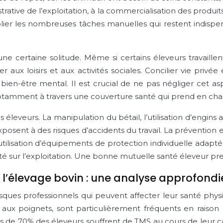
strative de l’exploitation, à la commercialisation des produi
ublier les nombreuses tâches manuelles qui restent indisp
e certaine solitude. Même si certains éleveurs travaillent 
 loisirs et aux activités sociales. Concilier vie privée 
ur bien-être mental. Il est crucial de ne pas négliger cet 
, notamment à travers une couverture santé qui prend en ch
leveurs. La manipulation du bétail, l’utilisation d’engins 
sent à des risques d’accidents du travail. La prévention es
l’utilisation d’équipements de protection individuelle adapt
té sur l’exploitation. Une bonne mutuelle santé éleveur p
à l’élevage bovin : une analyse approfondi
isques professionnels qui peuvent affecter leur santé phy
 aux poignets, sont particulièrement fréquents en raison 
s de 70% des éleveurs souffrent de TMS au cours de leur carr