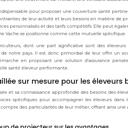
indispensable pour proposer une couverture santé pertine
ontraintes de leur activité et leurs besoins en matière de p
es personnalisés et des tarifs compétitifs. Elle peut égale
 Pie Vache se positionne comme cette mutuelle spécifique.
iculteurs, dont une part significative sont des éleveur
re de notre pays. Il est donc primordial de leur offrir u
émarche en proposant une solution d’assurance pensée 
elle santé éleveur performante.
aillée sur mesure pour les éleveurs 
isée et sa connaissance approfondie des besoins des él
vices spécifiques pour accompagner les éleveurs dans le
compte des particularités de leur métier, offrant ainsi une a
coup de projecteur sur les avantages