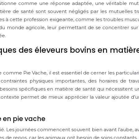
positionne comme une réponse adaptée, une véritable mutu
atière de santé sont souvent négligés par les mutuelles t
s à cette profession exigeante, comme les troubles musculo
du monde agricole, leur permettant de se concentrer sur le
ée.
ues des éleveurs bovins en matière
mme Pie Vache, il est essentiel de cerner les particularit
contraintes physiques importantes, des horaires de trav
besoins spécifiques en matière de santé qui nécessitent u
contexte permet de mieux apprécier la valeur ajoutée d’u
gé en pie vache
fié. Les journées commencent souvent bien avant l’aube, ave
s de repos, car les animaux ont besoin de soins constants,