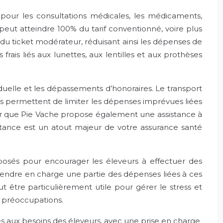
pour les consultations médicales, les médicaments,
eut atteindre 100% du tarif conventionné, voire plus
u ticket modérateur, réduisant ainsi les dépenses de
frais liés aux lunettes, aux lentilles et aux prothèses
viduelle et les dépassements d’honoraires. Le transport
es permettent de limiter les dépenses imprévues liées
noter que Pie Vache propose également une assistance à
ssistance est un atout majeur de votre assurance santé
oposés pour encourager les éleveurs à effectuer des
prendre en charge une partie des dépenses liées à ces
t être particulièrement utile pour gérer le stress et
s préoccupations.
tés aux besoins des éleveurs, avec une prise en charge