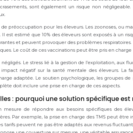
 écrasements, sont également un risque non négligeable.
ux.
e de préoccupation pour les éleveurs. Les zoonoses, ou ma
. Il est estimé que 10% des éleveurs sont exposés à un risq
rantes et peuvent provoquer des problèmes respiratoires. L
iques. Le coût de ces vaccinations peut être pris en charg
gligés. Le stress lié à la gestion de l’exploitation, aux flu
 impact négatif sur la santé mentale des éleveurs. La fa
rge adaptée. Le soutien psychologique, les groupes de paro
lète doit inclure une prise en charge de ces aspects.
les : pourquoi une solution spécifique est
en mesure de répondre aux besoins spécifiques des élev
res. Par exemple, la prise en charge des TMS peut être ins
es tarifs peuvent ne pas être adaptés aux revenus fluctuant
propose une couverture sur mesure, une véritable assurance