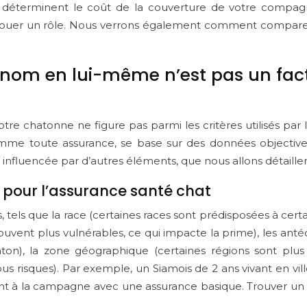
 déterminent le coût de la couverture de votre compagno
, jouer un rôle. Nous verrons également comment comparer
 nom en lui-même n’est pas un fact
tre chatonne ne figure pas parmi les critères utilisés par
omme toute assurance, se base sur des données objectives
 influencée par d’autres éléments, que nous allons détailler
s pour l’assurance santé chat
 tels que la race (certaines races sont prédisposées à cert
souvent plus vulnérables, ce qui impacte la prime), les an
on), la zone géographique (certaines régions sont plus t
us risques). Par exemple, un Siamois de 2 ans vivant en vi
vant à la campagne avec une assurance basique. Trouver u