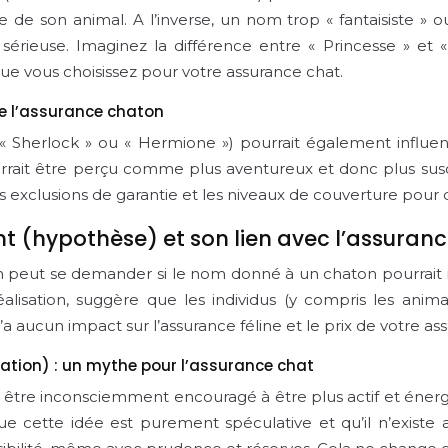
e de son animal. A l’inverse, un nom trop « fantaisiste » 
rieuse. Imaginez la différence entre « Princesse » et « P
 que vous choisissez pour votre assurance chat.
de l’assurance chaton
Sherlock » ou « Hermione ») pourrait également influ
rrait être perçu comme plus aventureux et donc plus susc
les exclusions de garantie et les niveaux de couverture pour 
(hypothèse) et son lien avec l’assurance
 on peut se demander si le nom donné à un chaton pourrai
alisation, suggère que les individus (y compris les anima
 aucun impact sur l’assurance féline et le prix de votre as
ation) : un mythe pour l’assurance chat
être inconsciemment encouragé à être plus actif et énerg
que cette idée est purement spéculative et qu’il n’existe 