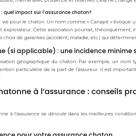
sibilité, même avec prudence et réserves. Cela ne change e
n : quel impact sur l’assurance chaton?
 vie pour le chaton. Un nom comme « Canapé » évoque un ch
explorateur. Cette association pourrait, théoriquement, in
vos choix de garanties (accident, maladie, etc.) qui détermin
e (si applicable) : une incidence minime 
ocalisation géographique du chaton. Par exemple, un nom t
tion particulière de la part de l’assureur. Il est important
.
atonne à l’assurance : conseils p
ne à l’assurance se déroule dans les meilleures conditions
parence pour votre assurance chaton